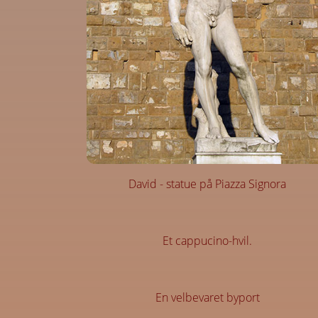
David - statue på Piazza Signora
Et cappucino-hvil.
En velbevaret byport