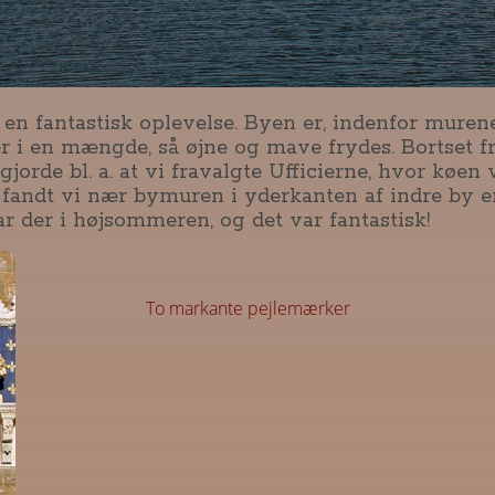
 en fantastisk oplevelse. Byen er, indenfor murene
ter i en mængde, så øjne og mave frydes. Bortset 
jorde bl. a. at vi fravalgte Ufficierne, hvor køen v
 fandt vi nær bymuren i yderkanten af indre by en 
ar der i højsommeren, og det var fantastisk!
To markante pejlemærker