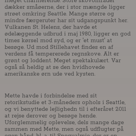
meget charmerende. Store skovområder
dækker småøerne, der i stor mængde ligger
strøet omkring Seattle. Mange større og
mindre færgeruter har sit udgangspunkt her.
Vulkanen St. Helens, der havde et
ødelæggende udbrud i maj 1980, ligger en god
times kørsel mod syd, og er 'et must' at
besøge. Ud mod Stillehavet findes en af
verdens få tempererede regnskove. Alt er
grønt og loddent. Meget spektakulært. Var
også så heldig at se den hvidhovede
amerikanske ørn ude ved kysten.
Mette havde i forbindelse med sit
retorikstudie et 3-måneders ophols i Seattle,
og vi benyttede lejlighedn til i efteråret 2011
at rejse derover og besøge hende.
Uforglemmelig oplevelse, dels mange dage
sammen med Mette, men også udflugter på
egen hånd, bl. a. til Snoqualmie, der er en