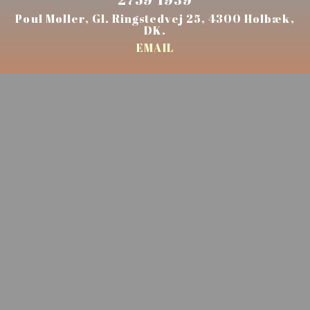
Poul Møller, Gl. Ringstedvej 25, 4300 Holbæk,
DK.
EMAIL